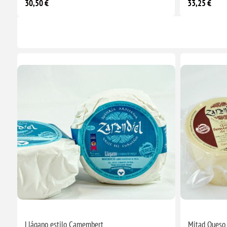
30,50 €
33,25 €
Llágano estilo Camembert
Mitad Queso 