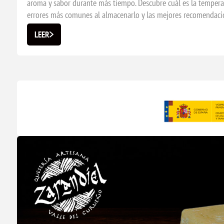
aroma y sabor durante más tiempo. Descubre cuál es la temperat
errores más comunes al almacenarlo y las mejores recomendacio
LEER