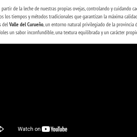
 partir de la leche de nuestras propias ovejas, controlando y cuidando ca
os los tiempos y métodos tradicionales que garantizan la máxima calidad
s del
Valle del Curueño
, un entorno natural privilegiado de la provincia 
oles un sabor inconfundible, una textura equilibrada y un carácter prop