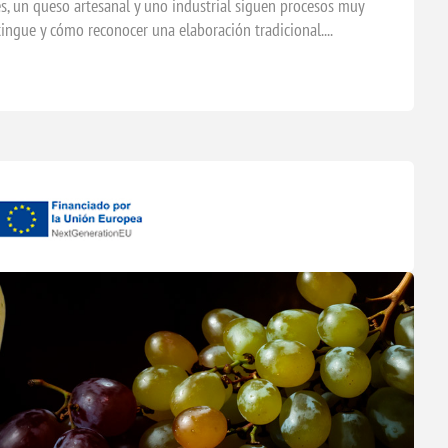
, un queso artesanal y uno industrial siguen procesos muy
tingue y cómo reconocer una elaboración tradicional....