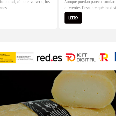
ura ideal, cómo envolverlo, los
Aunque puedan parecer similares
nes ...
diferentes. Descubre qué los dis
LEER